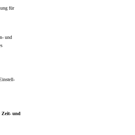
lung für
n- und
es
instell-
=
Zeit- und