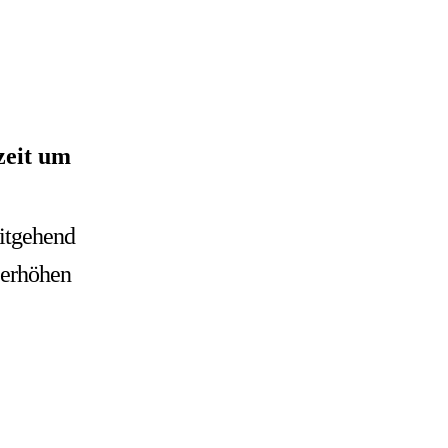
zeit um
eitgehend
 erhöhen