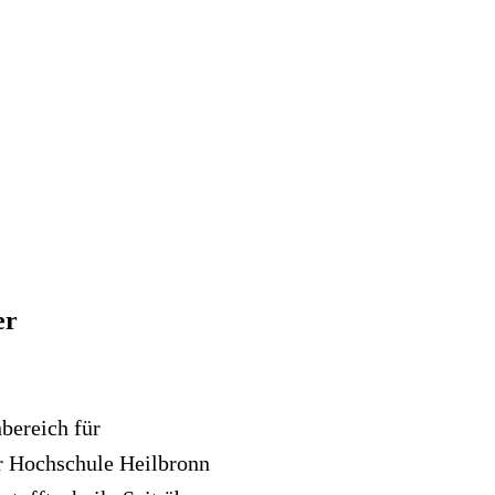
er
hbereich für
r Hochschule Heilbronn